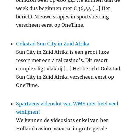
bankroll weer op €86,44. We kunnen dan de
week dus beginnen met € 36,44 […] Het
bericht Nieuwe stapjes in sportsbetting
verscheen eerst op OneTime.
Gokstad Sun City in Zuid Afrika
Sun City in Zuid Afrika is een groot luxe
resort met een 4 tal casino’s. Dit resort
complex ligt vlakbij […] Het bericht Gokstad
Sun City in Zuid Afrika verscheen eerst op
OneTime.
Spartacus videoslot van WMS met heel veel
winlijnen!
We kennen de videoslots enkel van het
Holland casino, waar ze in grote getale