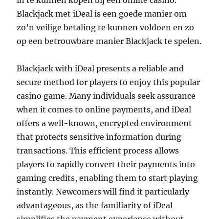
in te kunnen kopen bij een online casino.
Blackjack met iDeal is een goede manier om
zo’n veilige betaling te kunnen voldoen en zo
op een betrouwbare manier Blackjack te spelen.
Blackjack with iDeal presents a reliable and
secure method for players to enjoy this popular
casino game. Many individuals seek assurance
when it comes to online payments, and iDeal
offers a well-known, encrypted environment
that protects sensitive information during
transactions. This efficient process allows
players to rapidly convert their payments into
gaming credits, enabling them to start playing
instantly. Newcomers will find it particularly
advantageous, as the familiarity of iDeal