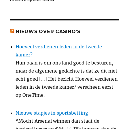
NIEUWS OVER CASINO’S
Hoeveel verdienen leden in de tweede
kamer?
Hun baan is om ons land goed te besturen,
maar de algemene gedachte is dat ze dit niet
echt goed […] Het bericht Hoeveel verdienen
leden in de tweede kamer? verscheen eerst
op OneTime.
Nieuwe stapjes in sportsbetting
“Mocht Arsenal winnen dan staat de